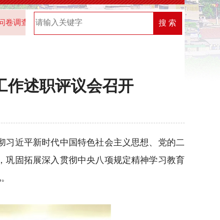
调查的通知
2025年“机关党建创新榜”优秀案例名单
202
搜 索
建工作述职评议会召开
彻习近平新时代中国特色社会主义思想、党的二
，巩固拓展深入贯彻中央八项规定精神学习教育
况。