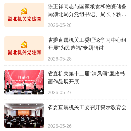
动
陈正祥同志与国家粮食和物资储备
局湖北局分党组书记、局长卜轶彪
座谈
2026-05-28
省委直属机关工委理论学习中心组
开展“为民造福”专题研讨
2026-05-28
省直机关第十二届“清风颂”廉政书
画作品展开展
2026-05-27
省委直属机关工委召开警示教育会
2026-05-26