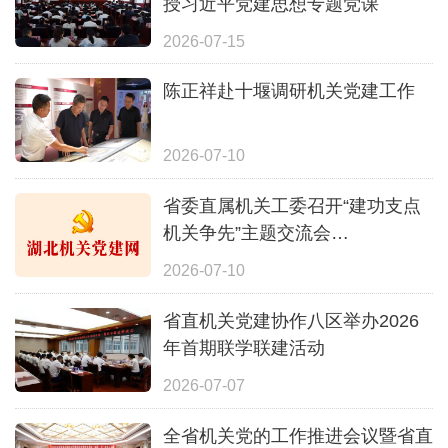
授习近平党建思想专题党课
2026-07-15
陈正祥赴十堰调研机关党建工作
2026-07-10
省委直属机关工委召开“建功支点
机关争先”主题交流会
重温习近平总书记关于机关党建的
2026-07-10
重要讲话和重要指示 研究部署深
入学习贯彻习近平党建思想思路举
省直机关党建协作八区举办2026
措
年首期联学联建活动
2026-07-07
全省机关党的工作推进会议暨省直