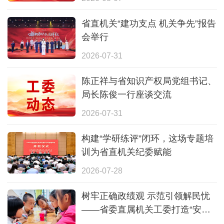
省直机关“建功支点 机关争先”报告
会举行
2026-07-31
陈正祥与省知识产权局党组书记、
局长陈俊一行座谈交流
2026-07-31
构建“学研练评”闭环，这场专题培
训为省直机关纪委赋能
2026-07-28
树牢正确政绩观 示范引领解民忧
——省委直属机关工委打造“安心
一夏”全覆盖暑期照护体系