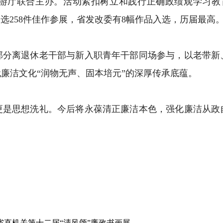
厅联合主办。活动紧扣树立和践行正确政绩观学习教育
遴选258件佳作参展，省发改委有8幅作品入选，历届最高
离退休老干部与新入职青年干部同场参与，以老带新
廉洁文化“润物无声、固本培元”的深厚传承底蕴。
思想洗礼。今后将永葆清正廉洁本色，强化廉洁从政
直机关第十二届“清风颂”廉政书画展