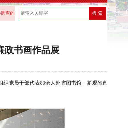
的通知
2025年“机关党建创新榜”优秀案例名单
2026
搜 索
廉政书画作品展
织党员干部代表80余人赴省图书馆，参观省直