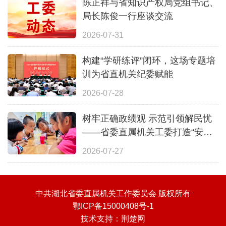
陈正祥与省知识产权局党组书记、
局长陈俊一行座谈交流
2026-07-31
构建“学研练评”闭环，这场专题培
训为省直机关纪委赋能
2026-07-28
树牢正确政绩观 示范引领解民忧
——省委直属机关工委打造“安心
一夏”全覆盖暑期照护体系
2026-07-27
中共湖北省委直属机关工作委员会 版权所有
鄂ICP备15000408号-1
技术支持：
荆楚网