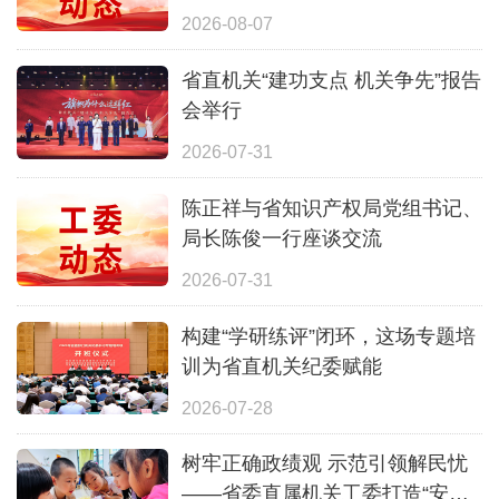
2026-08-07
省直机关“建功支点 机关争先”报告
会举行
2026-07-31
陈正祥与省知识产权局党组书记、
局长陈俊一行座谈交流
2026-07-31
构建“学研练评”闭环，这场专题培
训为省直机关纪委赋能
2026-07-28
树牢正确政绩观 示范引领解民忧
——省委直属机关工委打造“安心