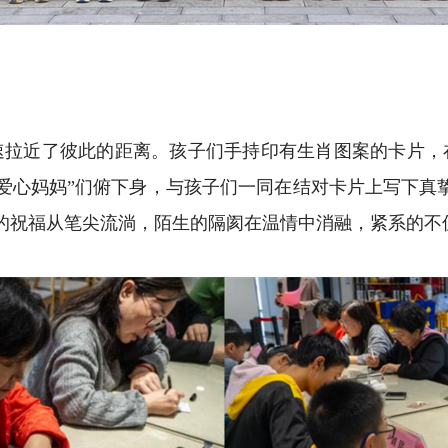
拉近了彼此的距离。孩子们手持印有生肖图案的卡片，在
爱心妈妈”们俯下身，与孩子们一同在结对卡片上写下真挚
的祝福从笔尖流淌，陌生的隔阂在温情中消融，紧系的不