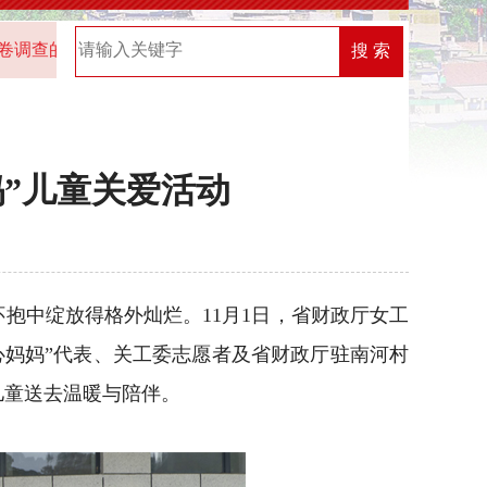
知
2025年“机关党建创新榜”优秀案例名单
2026年中共
搜 索
妈”儿童关爱活动
抱中绽放得格外灿烂。11月1日，省财政厅女工
心妈妈”代表、关工委志愿者及省财政厅驻南河村
儿童送去温暖与陪伴。