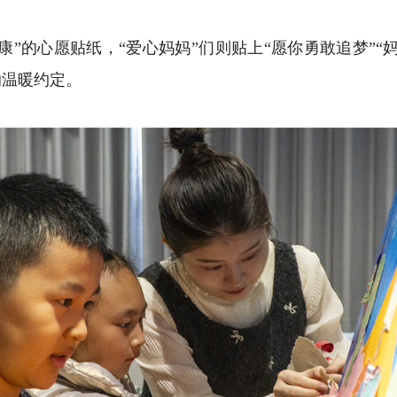
”的心愿贴纸，“爱心妈妈”们则贴上“愿你勇敢追梦”“妈
的温暖约定。