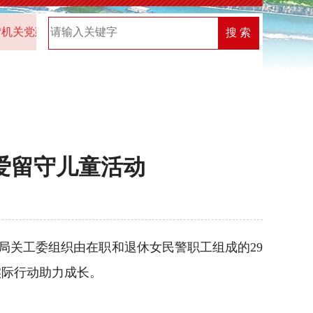
机关党建创新榜”优秀案例名单
2026年中共湖北省委直属机关工
搜 索
爱留守儿童活动
关工委组织由在职和退休女民警职工组成的29
实际行动助力成长。