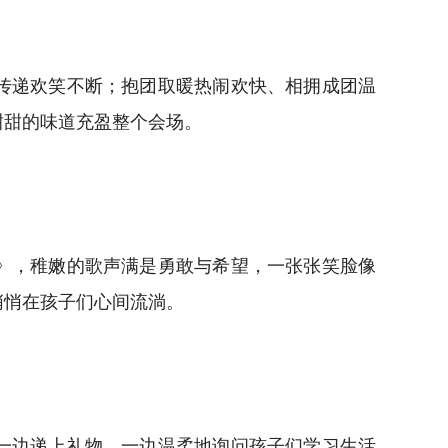
传递欢笑不断；抱团取暖热闹欢快、相拥成团温
甜甜的味道充盈整个会场。
》，稚嫩的歌声满是勇敢与希望，一张张笑脸像
悄悄在孩子们心间流淌。
一边递上礼物，一边温柔地询问孩子们学习生活