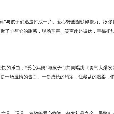
”与孩子们迅速打成一片。爱心转圈圈默契接力、纸张
拉近了心与心的距离，现场掌声、笑声此起彼伏，幸福和
的乐曲，“爱心妈妈”与孩子们共同唱跳《勇气大爆发
更是一场温情的告白、一份成长的约定，让藏蓝的温柔，
文具、玩具、衣物等爱心物资。分发礼品之余，民警们