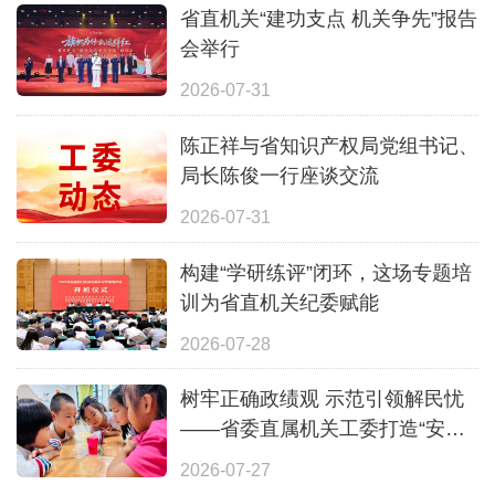
省直机关“建功支点 机关争先”报告
会举行
2026-07-31
陈正祥与省知识产权局党组书记、
局长陈俊一行座谈交流
2026-07-31
构建“学研练评”闭环，这场专题培
训为省直机关纪委赋能
2026-07-28
树牢正确政绩观 示范引领解民忧
——省委直属机关工委打造“安心
一夏”全覆盖暑期照护体系
2026-07-27