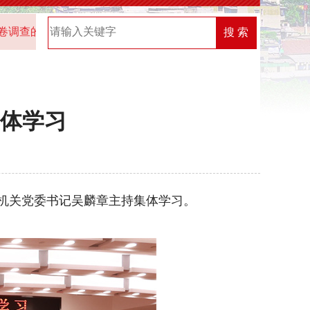
查的通知
2025年“机关党建创新榜”优秀案例名单
2026
搜 索
体学习
机关党委书记吴麟章主持集体学习。