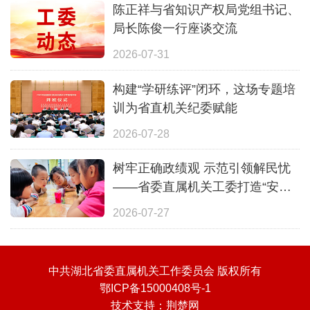
陈正祥与省知识产权局党组书记、
局长陈俊一行座谈交流
2026-07-31
构建“学研练评”闭环，这场专题培
训为省直机关纪委赋能
2026-07-28
树牢正确政绩观 示范引领解民忧
——省委直属机关工委打造“安心
一夏”全覆盖暑期照护体系
2026-07-27
中共湖北省委直属机关工作委员会 版权所有
鄂ICP备15000408号-1
技术支持：
荆楚网