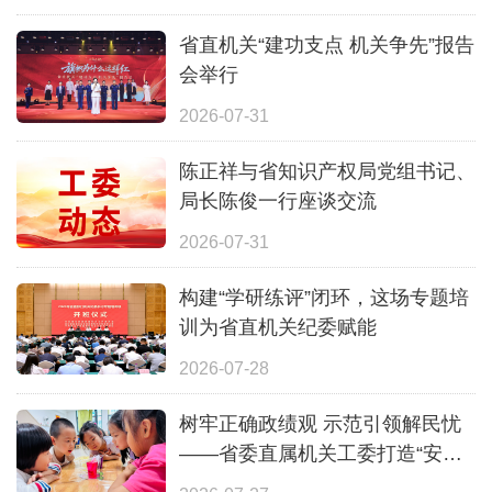
省直机关“建功支点 机关争先”报告
会举行
2026-07-31
陈正祥与省知识产权局党组书记、
局长陈俊一行座谈交流
2026-07-31
构建“学研练评”闭环，这场专题培
训为省直机关纪委赋能
2026-07-28
树牢正确政绩观 示范引领解民忧
——省委直属机关工委打造“安心
一夏”全覆盖暑期照护体系