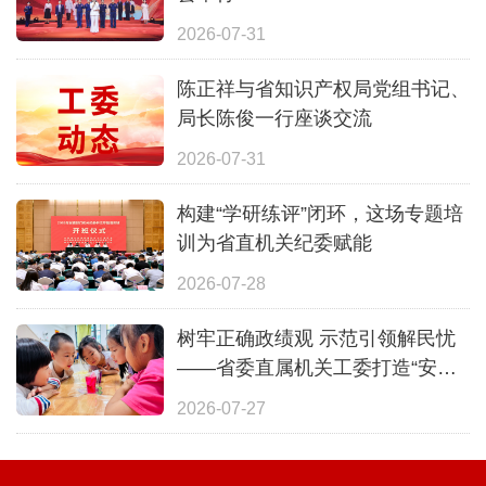
2026-07-31
陈正祥与省知识产权局党组书记、
局长陈俊一行座谈交流
2026-07-31
构建“学研练评”闭环，这场专题培
训为省直机关纪委赋能
2026-07-28
树牢正确政绩观 示范引领解民忧
——省委直属机关工委打造“安心
一夏”全覆盖暑期照护体系
2026-07-27