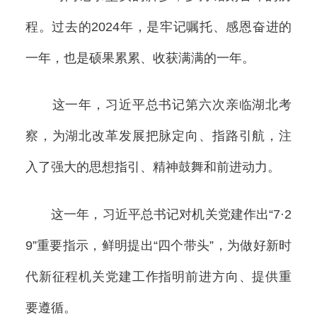
程。过去的2024年，是牢记嘱托、感恩奋进的
一年，也是硕果累累、收获满满的一年。
这一年，习近平总书记第六次亲临湖北考
察，为湖北改革发展把脉定向、指路引航，注
入了强大的思想指引、精神鼓舞和前进动力。
这一年，习近平总书记对机关党建作出“7·2
9”重要指示，鲜明提出“四个带头”，为做好新时
代新征程机关党建工作指明前进方向、提供重
要遵循。