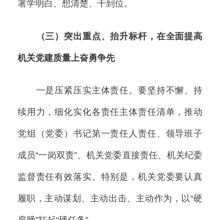
署学明白、想清楚、干到位。
（三）突出重点、抬升标杆，在全面提高
机关党建质量上奋勇争先
一是压紧压实主体责任。要坚持不懈、持
续用力，细化实化各责任主体责任清单，推动
党组（党委）书记第一责任人责任、领导班子
成员“一岗双责”、机关党委直接责任、机关纪委
监督责任有效落实。特别是，机关党委要认真
履职，主动谋划、主动出击、主动作为，以“硬