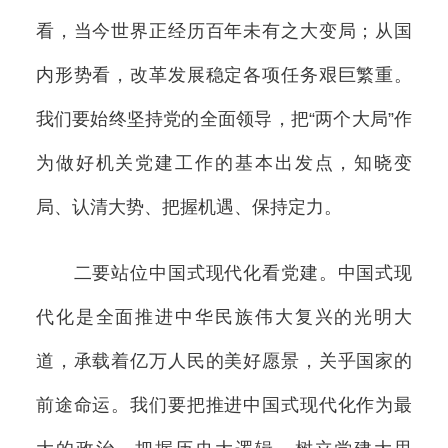
看，当今世界正经历百年未有之大变局；从国
内形势看，改革发展稳定各项任务艰巨繁重。
我们要始终坚持党的全面领导，把“两个大局”作
为做好机关党建工作的基本出发点，知晓变
局、认清大势、把握机遇、保持定力。
二要站位中国式现代化看党建。中国式现
代化是全面推进中华民族伟大复兴的光明大
道，承载着亿万人民的美好愿景，关乎国家的
前途命运。我们要把推进中国式现代化作为最