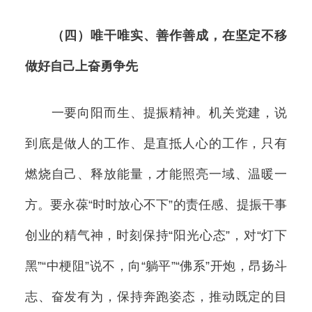
（四）唯干唯实、善作善成，在坚定不移
做好自己上奋勇争先
一要向阳而生、提振精神。机关党建，说
到底是做人的工作、是直抵人心的工作，只有
燃烧自己、释放能量，才能照亮一域、温暖一
方。要永葆“时时放心不下”的责任感、提振干事
创业的精气神，时刻保持“阳光心态”，对“灯下
黑”“中梗阻”说不，向“躺平”“佛系”开炮，昂扬斗
志、奋发有为，保持奔跑姿态，推动既定的目