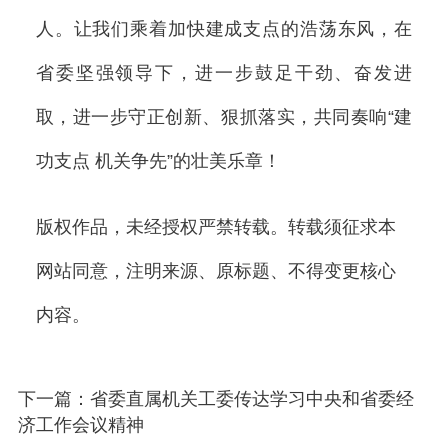
人。让我们乘着加快建成支点的浩荡东风，在
省委坚强领导下，进一步鼓足干劲、奋发进
取，进一步守正创新、狠抓落实，共同奏响“建
功支点 机关争先”的壮美乐章！
版权作品，未经授权严禁转载。转载须征求本
网站同意，注明来源、原标题、不得变更核心
内容。
下一篇：省委直属机关工委传达学习中央和省委经
济工作会议精神