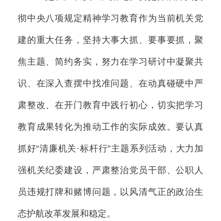
彻中央八项规定精神学习教育作为当前机关党
建的重大任务，坚持大事大抓、要事要抓，聚
焦主题、简约务实，努力在学习研讨中凝聚共
识、在深入查摆中找准问题、在动真碰硬中严
肃整改、在开门教育中践行初心，切实把学习
教育成果转化为推动工作的实际成效。要认真
抓好“清廉机关·标杆行”主题系列活动，大力加
强机关纪委建设，严肃整治党员干部、公职人
员违规打牌和赌博问题，以风清气正的政治生
态护航改革发展和稳定。