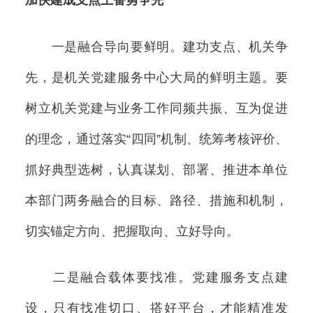
加快建成支点上奋勇争先
一是融合导向要鲜明。建功支点、机关争
先，是机关党建服务中心大局的鲜明主题。要
树立机关党建与业务工作同频共振、互为促进
的理念，通过落实“四同”机制、统筹考核评价、
抓好典型选树，认真谋划、部署、推进本单位
本部门两务融合的目标、路径、措施和机制，
切实锚定方向、把握取向、立好导向。
二是融合载体要找准。党建服务支点建
设，只有找准切口、搭好平台，才能精准发