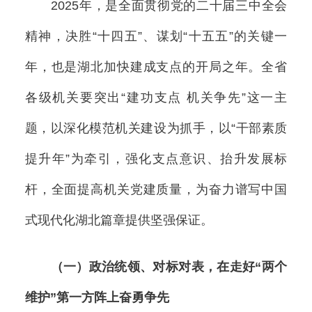
2025年，是全面贯彻党的二十届三中全会
精神，决胜“十四五”、谋划“十五五”的关键一
年，也是湖北加快建成支点的开局之年。全省
各级机关要突出“建功支点 机关争先”这一主
题，以深化模范机关建设为抓手，以“干部素质
提升年”为牵引，强化支点意识、抬升发展标
杆，全面提高机关党建质量，为奋力谱写中国
式现代化湖北篇章提供坚强保证。
（一）政治统领、对标对表，在走好“两个
维护”第一方阵上奋勇争先