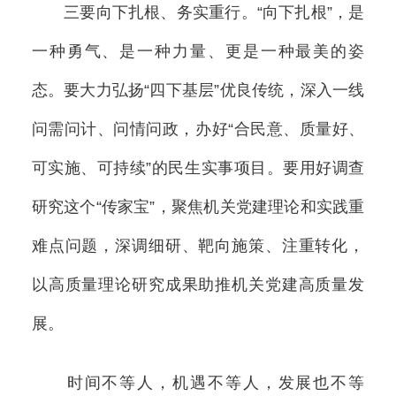
三要向下扎根、务实重行。“向下扎根”，是
一种勇气、是一种力量、更是一种最美的姿
态。要大力弘扬“四下基层”优良传统，深入一线
问需问计、问情问政，办好“合民意、质量好、
可实施、可持续”的民生实事项目。要用好调查
研究这个“传家宝”，聚焦机关党建理论和实践重
难点问题，深调细研、靶向施策、注重转化，
以高质量理论研究成果助推机关党建高质量发
展。
时间不等人，机遇不等人，发展也不等