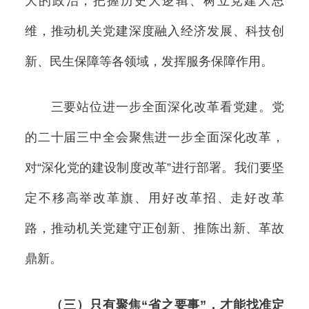
大的政治，把握历史大逻辑、树立党建大思
维，推动机关党建深度融入经济发展、科技创
新、民生保障等各领域，发挥服务保障作用。
三要站位进一步全面深化改革看党建。党
的二十届三中全会聚焦进一步全面深化改革，
对“深化党的建设制度改革”进行部署。我们要坚
定不移高举改革旗、用好改革招、走好改革
路，推动机关党建守正创新、推陈出新、革故
鼎新。
（三）只有聚焦“省之要事”，才能找准定