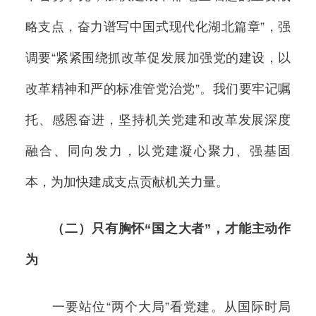
略支点，奋力谱写中国式现代化湖北篇章”，强
调要“紧紧围绕抓改革促发展加强党的建设，以
改革精神和严的标准管党治党”。我们要牢记嘱
托、感恩奋进，坚持机关党建和改革发展深度
融合、同向发力，以党建凝心聚力、强基固
本，为加快建成支点贡献机关力量。
（二）只有胸怀“国之大者”，才能主动作
为
一要站位“两个大局”看党建。从国际时局