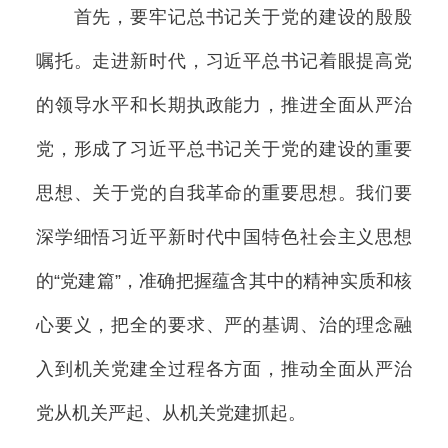
首先，要牢记总书记关于党的建设的殷殷
嘱托。走进新时代，习近平总书记着眼提高党
的领导水平和长期执政能力，推进全面从严治
党，形成了习近平总书记关于党的建设的重要
思想、关于党的自我革命的重要思想。我们要
深学细悟习近平新时代中国特色社会主义思想
的“党建篇”，准确把握蕴含其中的精神实质和核
心要义，把全的要求、严的基调、治的理念融
入到机关党建全过程各方面，推动全面从严治
党从机关严起、从机关党建抓起。