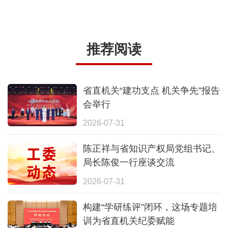
推荐阅读
省直机关“建功支点 机关争先”报告
会举行
2026-07-31
陈正祥与省知识产权局党组书记、
局长陈俊一行座谈交流
2026-07-31
构建“学研练评”闭环，这场专题培
训为省直机关纪委赋能