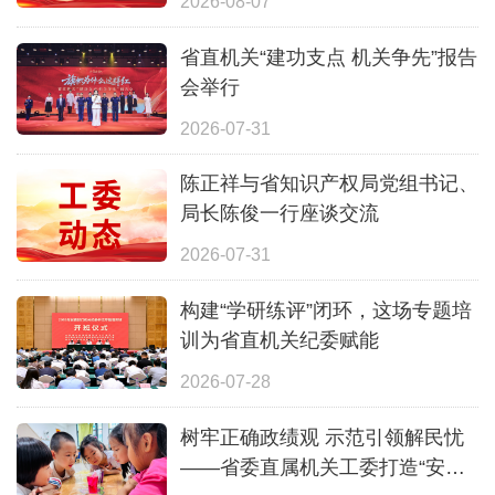
2026-08-07
省直机关“建功支点 机关争先”报告
会举行
2026-07-31
陈正祥与省知识产权局党组书记、
局长陈俊一行座谈交流
2026-07-31
构建“学研练评”闭环，这场专题培
训为省直机关纪委赋能
2026-07-28
树牢正确政绩观 示范引领解民忧
——省委直属机关工委打造“安心