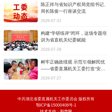
陈正祥与省知识产权局党组书记、
局长陈俊一行座谈交流
2026-07-31
构建“学研练评”闭环，这场专题培
训为省直机关纪委赋能
2026-07-28
树牢正确政绩观 示范引领解民忧
——省委直属机关工委打造“安心
一夏”全覆盖暑期照护体系
2026-07-27
中共湖北省委直属机关工作委员会 版权所有
鄂ICP备15000408号-1
技术支持：
荆楚网