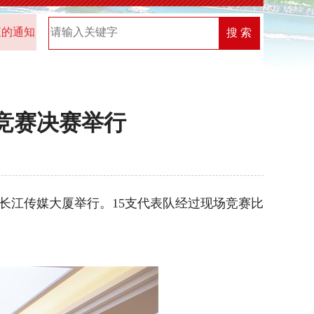
2025年“机关党建创新榜”优秀案例名单
2026年中共湖北
搜 索
识竞赛决赛举行
长江传媒大厦举行。15支代表队经过现场竞赛比