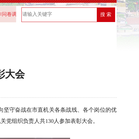
通知
2025年“机关党建创新榜”优秀案例名单
2026年
搜 索
彰大会
，向坚守奋战在市直机关各条战线、各个岗位的优
关党组织负责人共130人参加表彰大会。