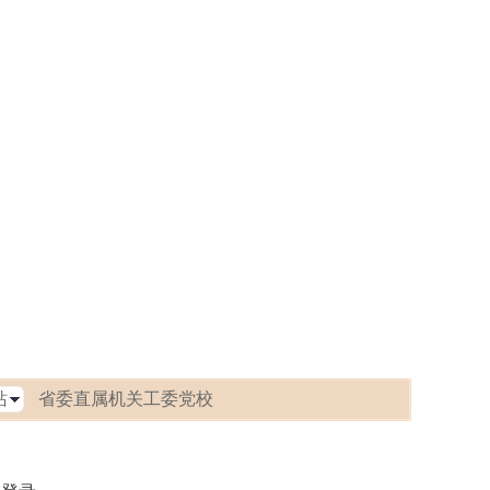
省委直属机关工委党校