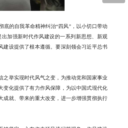
底的自我革命精神纠治“四风”，以小切口带动
提出加强新时代作风建设的一系列新思想、新观
风建设提供了根本遵循。要深刻领会习近平总书
信之举实现时代风气之变，为推动党和国家事业
大变化提供了有力作风保障，为以中国式现代化
大成就、带来的重大改变，进一步增强贯彻执行