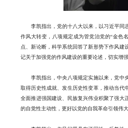
李凯指出，党的十八大以来，以习近平同志为
作风大转变，八项规定成为管党治党的“金色
点、新论断，科学系统回答了新形势下作风建
记关于加强党的作风建设的重要论述，切实增
李凯指出，中央八项规定实施以来，党中央以
取得历史性成就、发生历史性变革，推动当代
全面推进强国建设、民族复兴伟业积聚了强大
的自觉性主动性，更好以党的自我革命引领伟