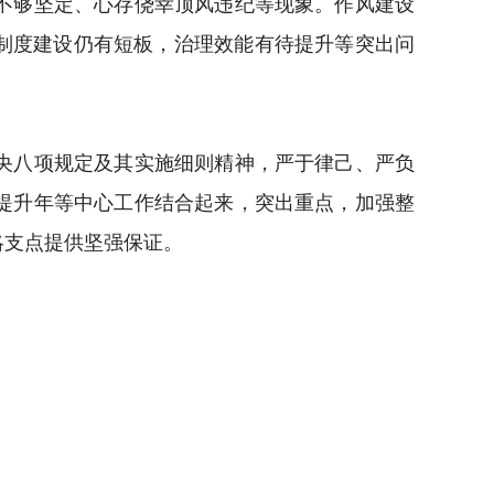
不够坚定、心存侥幸顶风违纪等现象。作风建设
制度建设仍有短板，治理效能有待提升等突出问
央八项规定及其实施细则精神，严于律己、严负
提升年等中心工作结合起来，突出重点，加强整
略支点提供坚强保证。