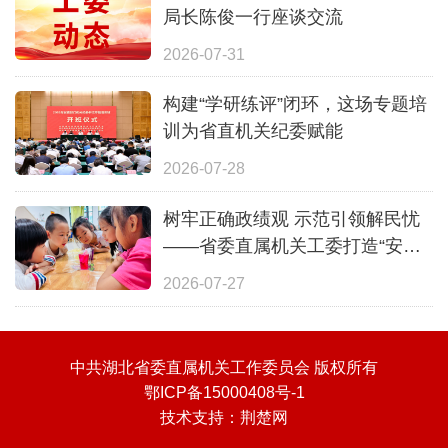
局长陈俊一行座谈交流
2026-07-31
构建“学研练评”闭环，这场专题培
训为省直机关纪委赋能
2026-07-28
树牢正确政绩观 示范引领解民忧
——省委直属机关工委打造“安心
一夏”全覆盖暑期照护体系
2026-07-27
中共湖北省委直属机关工作委员会 版权所有
鄂ICP备15000408号-1
技术支持：
荆楚网