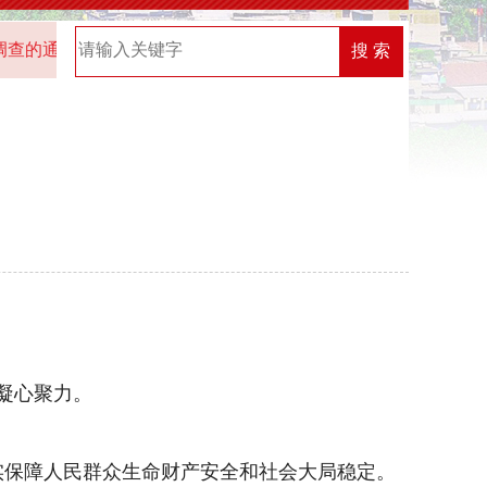
的通知
2025年“机关党建创新榜”优秀案例名单
2026
搜 索
凝心聚力。
保障人民群众生命财产安全和社会大局稳定。