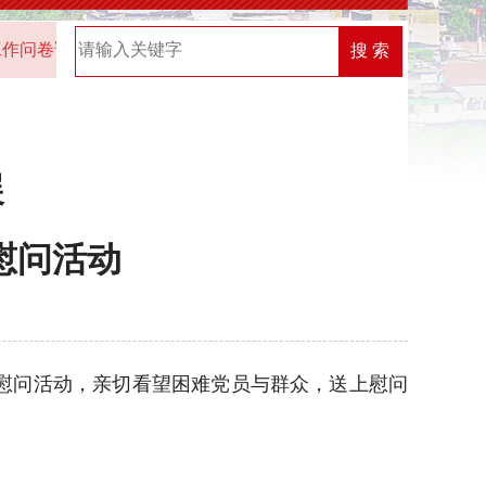
问卷调查的通知
2025年“机关党建创新榜”优秀案例名单
2
搜 索
展
慰问活动
慰问活动，亲切看望困难党员与群众，送上慰问
。