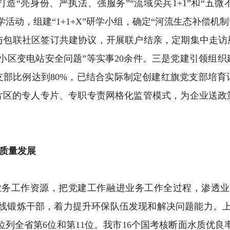
造“亮身份、严执法、强服务”“流域尖兵1+1”和“五微
活动，组建“1+1+X”研学小组，确定“河流生态补偿机
与包联社区签订共建协议，开展联户结亲，定期集中走访慰
小区变电站安全问题”等实事20余件。三是党建引领组
支部比例达到80%，已结合实际制定创建红旗党支部培育
片区的专人专片、专职专责网格化监管模式，为企业送政
质量发展
务工作资源，把党建工作融进业务工作全过程，渗透业务
线锻炼干部，着力提升环保队伍发现和解决问题能力。上
分别位列全省第6位和第11位。我市16个国考核断面水质优良