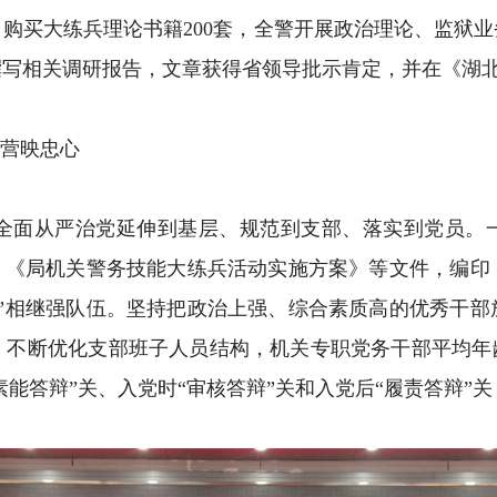
购买大练兵理论书籍200套，全警开展政治理论、监狱
撰写相关调研报告，文章获得省领导批示肯定，并在《湖
营映忠心
从严治党延伸到基层、规范到支部、落实到党员。一
案》《局机关警务技能大练兵活动实施方案》等文件，编印
蓝”相继强队伍。坚持把政治上强、综合素质高的优秀干部
不断优化支部班子人员结构，机关专职党务干部平均年龄
素能答辩”关、入党时“审核答辩”关和入党后“履责答辩”