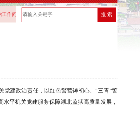
卷调查的通知
2025年“机关党建创新榜”优秀案例名单
20
搜 索
党建政治责任，以红色警营铸初心、“三青”警
高水平机关党建服务保障湖北监狱高质量发展，