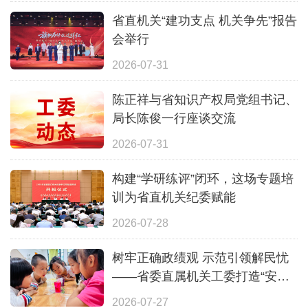
省直机关“建功支点 机关争先”报告
会举行
2026-07-31
陈正祥与省知识产权局党组书记、
局长陈俊一行座谈交流
2026-07-31
构建“学研练评”闭环，这场专题培
训为省直机关纪委赋能
2026-07-28
树牢正确政绩观 示范引领解民忧
——省委直属机关工委打造“安心
一夏”全覆盖暑期照护体系
2026-07-27