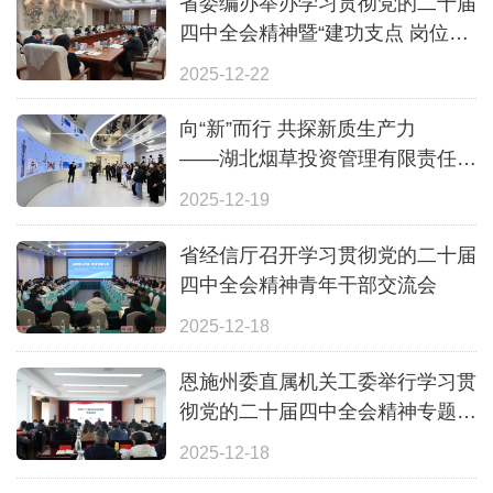
省委编办举办学习贯彻党的二十届
四中全会精神暨“建功支点 岗位争
先”交流研讨汇报会
2025-12-22
向“新”而行 共探新质生产力
——湖北烟草投资管理有限责任公
司党总支组织党员探访机器人产业
2025-12-19
新图景
省经信厅召开学习贯彻党的二十届
四中全会精神青年干部交流会
2025-12-18
恩施州委直属机关工委举行学习贯
彻党的二十届四中全会精神专题宣
讲
2025-12-18