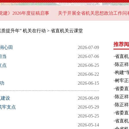
》2026年度征稿启事
关于开展全省机关思想政治工作问卷调
素质提升年” 机关在行动
>
省直机关云课堂
推荐阅
风润心田
2026-07-09
担当
2026-07-06
·
省直机
·
陈正祥
支点
2026-06-25
·
构建“
2026-06-22
·
树牢正
新功
2026-06-15
——省
·
省委直
·
陈正祥
点建设
2026-06-09
课
·
陈正祥
筑牢支点
2026-05-29
·
省委直
2026-05-25
重温习
·
省直机
2026-05-14
部署深
·
全省机