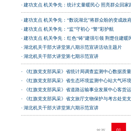
·
建功支点 机关争先：统计丈量暖民心 照亮群众回家
·
建功支点 机关争先：“数说湖北”将群众盼的变成政
·
建功支点 机关争先：“监”守初心 “警”彩护航
·
建功支点 机关争先：红色“铸”建强引领 荆楚住建暖
·
湖北机关干部大讲堂第八期示范宣讲活动主题片
·
湖北机关干部大讲堂第七期示范宣讲
·
《红旗党支部风采》省统计局调查监测中心数据质量监
·
《红旗党支部风采》省生态环境监测中心站大气环境监
·
《红旗党支部风采》省道路运输事业发展中心客货运管
·
《红旗党支部风采》省文旅厅文物保护与考古处党支部：
·
湖北机关干部大讲堂第六期示范宣讲
01
首页