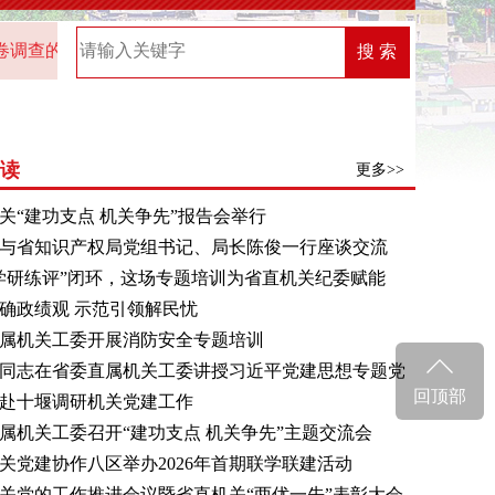
查的通知
2025年“机关党建创新榜”优秀案例名单
202
搜 索
读
更多>>
关“建功支点 机关争先”报告会举行
与省知识产权局党组书记、局长陈俊一行座谈交流
学研练评”闭环，这场专题培训为省直机关纪委赋能
确政绩观 示范引领解民忧
委直属机关工委打造“安心一夏”全覆盖暑期照护体系
属机关工委开展消防安全专题培训
同志在省委直属机关工委讲授习近平党建思想专题党
回顶部
赴十堰调研机关党建工作
属机关工委召开“建功支点 机关争先”主题交流会
近平总书记关于机关党建的重要讲话和重要指示 研究
关党建协作八区举办2026年首期联学联建活动
入学习贯彻习近平党建思想思路举措
关党的工作推进会议暨省直机关“两优一先”表彰大会