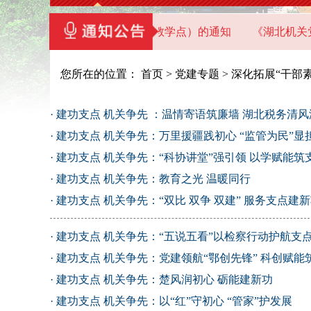
省直机关党员干部教育基地（教学点）的通知
《湖北机关党建
您所在的位置：
首页
>
党建专题
>
深化拓展“干部
·
建功支点 机关争先 ：温情寄语筑廉墙 湖北税务清
·
建功支点 机关争先：万里援疆践初心 “监管为民”显
·
建功支点 机关争先：“科协讲堂”强引领 以学赋能筑
·
建功支点 机关争先：教育之光 温暖同行
·
建功支点 机关争先：“双比 双争 双建” 服务支点建
·
建功支点 机关争先：“五说五看”以检察行动护航支
·
建功支点 机关争先：党建领航“鄂创先锋” 科创赋能
·
建功支点 机关争先：楚风润初心 砺能建新功
·
建功支点 机关争先：以“红”守初心 “管家”护发展