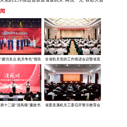
闻
“建功支点 机关争先”报告
全省机关党的工作推进会议暨省直
会举行
机关“两优一先”表彰大会召开
第十二届“清风颂”廉政书
省委直属机关工委召开警示教育会
画作品展开展