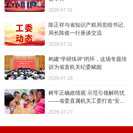
2026-07-31
陈正祥与省知识产权局党组书记、
局长陈俊一行座谈交流
2026-07-31
构建“学研练评”闭环，这场专题培
训为省直机关纪委赋能
2026-07-28
树牢正确政绩观 示范引领解民忧
——省委直属机关工委打造“安心
一夏”全覆盖暑期照护体系
2026-07-27