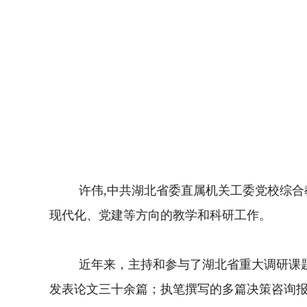
许伟
,
中共湖北省委直属机关工委党校
综合
现代化、
党建等方向的教学
和科研工作
。
近年来，主持和参与了湖北省重大调研课
发表论文
三十
余篇
；
执笔撰写的多篇
决策咨询