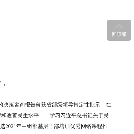
回顶部
作。
的决策咨询报告曾
获省部级领导
肯定性批示
；在
障和改善民生水平
——学习习近平总书记关于民
入选2021年中组部基层干部培训优秀网络课程推