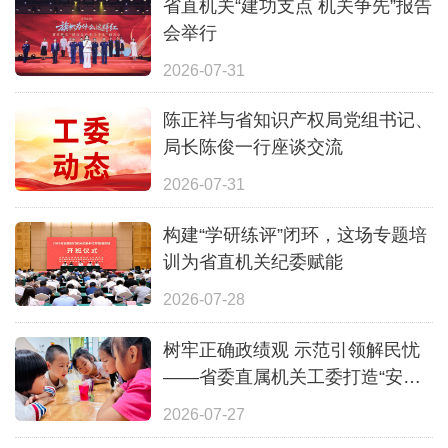
省直机关“建功支点 机关争先”报告
会举行
2026-07-31
陈正祥与省知识产权局党组书记、
局长陈俊一行座谈交流
2026-07-31
构建“学研练评”闭环，这场专题培
训为省直机关纪委赋能
2026-07-28
树牢正确政绩观 示范引领解民忧
——省委直属机关工委打造“安心
一夏”全覆盖暑期照护体系
2026-07-27