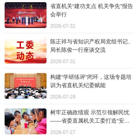
省直机关“建功支点 机关争先”报告
会举行
2026-07-31
陈正祥与省知识产权局党组书记、
局长陈俊一行座谈交流
2026-07-31
构建“学研练评”闭环，这场专题培
训为省直机关纪委赋能
2026-07-28
树牢正确政绩观 示范引领解民忧
——省委直属机关工委打造“安心
一夏”全覆盖暑期照护体系
2026-07-27