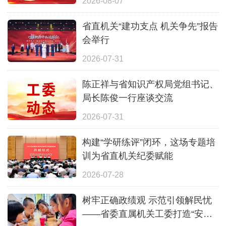
2026-08-07
省直机关“建功支点 机关争先”报告
会举行
2026-07-31
陈正祥与省知识产权局党组书记、
局长陈俊一行座谈交流
2026-07-31
构建“学研练评”闭环，这场专题培
训为省直机关纪委赋能
2026-07-28
树牢正确政绩观 示范引领解民忧
——省委直属机关工委打造“安心