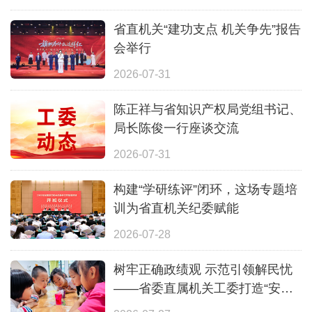
省直机关“建功支点 机关争先”报告
会举行
2026-07-31
陈正祥与省知识产权局党组书记、
局长陈俊一行座谈交流
2026-07-31
构建“学研练评”闭环，这场专题培
训为省直机关纪委赋能
2026-07-28
树牢正确政绩观 示范引领解民忧
——省委直属机关工委打造“安心
一夏”全覆盖暑期照护体系