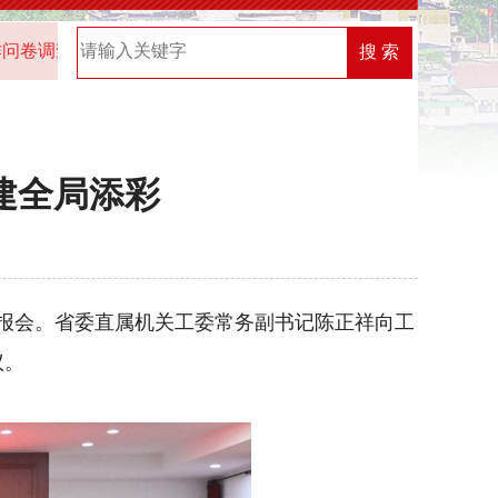
查的通知
2025年“机关党建创新榜”优秀案例名单
2026
搜 索
建全局添彩
报会。省委直属机关工委常务副书记陈正祥向工
议。