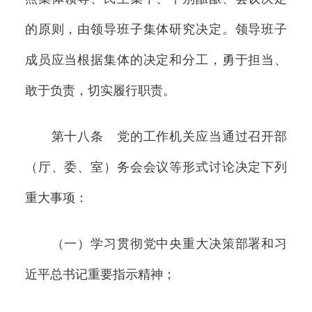
的原则，由领导班子集体研究决定。领导班子
成员应当根据集体的决定和分工，勇于担当、
敢于负责，切实履行职责。
第十八条 党的工作机关应当通过召开部
（厅、委、室）务会会议等形式讨论决定下列
重大事项：
（一）学习贯彻党中央重大决策部署和习
近平总书记重要指示精神；