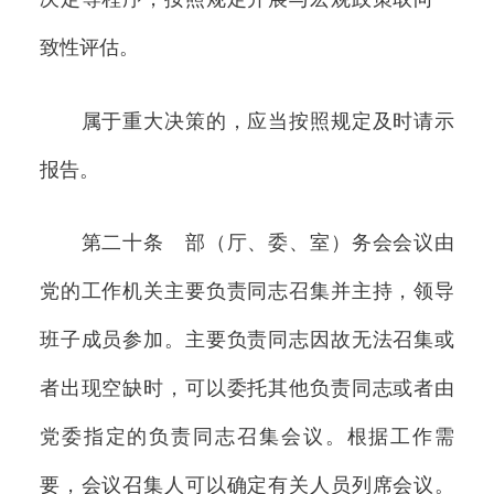
致性评估。
属于重大决策的，应当按照规定及时请示
报告。
第二十条 部（厅、委、室）务会会议由
党的工作机关主要负责同志召集并主持，领导
班子成员参加。主要负责同志因故无法召集或
者出现空缺时，可以委托其他负责同志或者由
党委指定的负责同志召集会议。根据工作需
要，会议召集人可以确定有关人员列席会议。