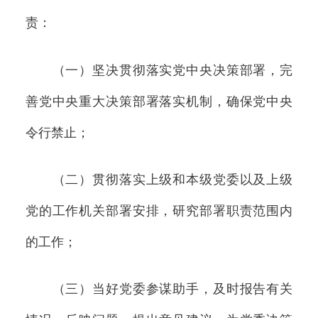
责：
（一）坚决贯彻落实党中央决策部署，完
善党中央重大决策部署落实机制，确保党中央
令行禁止；
（二）贯彻落实上级和本级党委以及上级
党的工作机关部署安排，研究部署职责范围内
的工作；
（三）当好党委参谋助手，及时报告有关