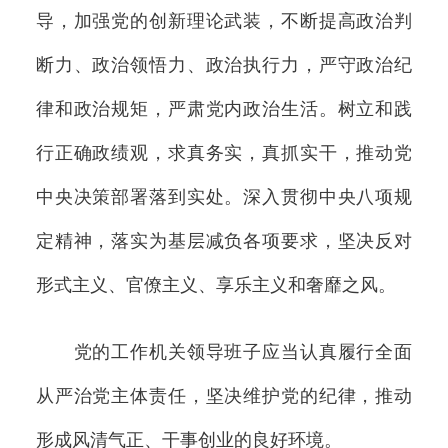
导，加强党的创新理论武装，不断提高政治判
断力、政治领悟力、政治执行力，严守政治纪
律和政治规矩，严肃党内政治生活。树立和践
行正确政绩观，求真务实，真抓实干，推动党
中央决策部署落到实处。深入贯彻中央八项规
定精神，落实为基层减负各项要求，坚决反对
形式主义、官僚主义、享乐主义和奢靡之风。
党的工作机关领导班子应当认真履行全面
从严治党主体责任，坚决维护党的纪律，推动
形成风清气正、干事创业的良好环境。