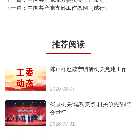
下一篇：中国共产党支部工作条例（试行）
推荐阅读
陈正祥赴咸宁调研机关党建工作
2026-08-07
省直机关“建功支点 机关争先”报告
会举行
2026-07-31