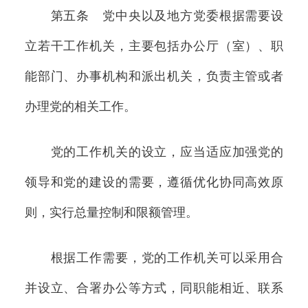
第五条 党中央以及地方党委根据需要设
立若干工作机关，主要包括办公厅（室）、职
能部门、办事机构和派出机关，负责主管或者
办理党的相关工作。
党的工作机关的设立，应当适应加强党的
领导和党的建设的需要，遵循优化协同高效原
则，实行总量控制和限额管理。
根据工作需要，党的工作机关可以采用合
并设立、合署办公等方式，同职能相近、联系