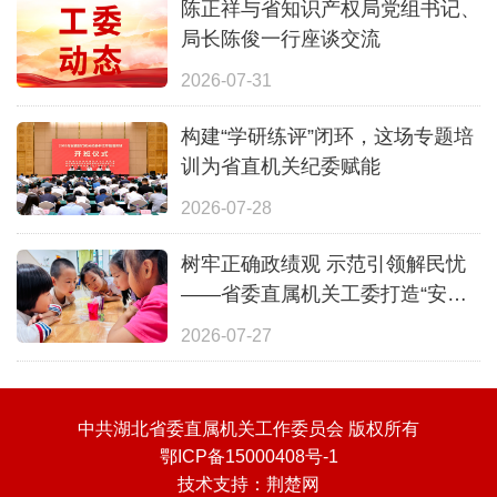
陈正祥与省知识产权局党组书记、
局长陈俊一行座谈交流
2026-07-31
构建“学研练评”闭环，这场专题培
训为省直机关纪委赋能
2026-07-28
树牢正确政绩观 示范引领解民忧
——省委直属机关工委打造“安心
一夏”全覆盖暑期照护体系
2026-07-27
中共湖北省委直属机关工作委员会 版权所有
鄂ICP备15000408号-1
技术支持：
荆楚网