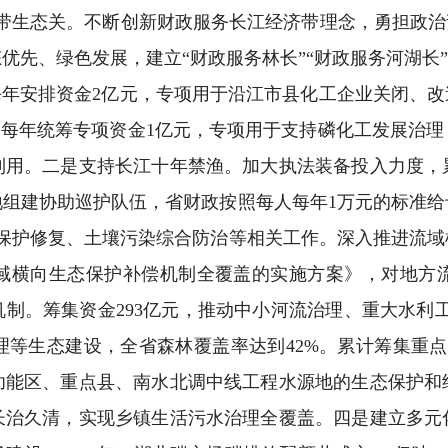
带生态关。不断创新财政服务长江经济带理念，勇担政治责
优先、绿色发展，建立“财政服务林长”“财政服务河湖长”
年每年安排资金2亿元，专项用于沿江市县化工企业关闭、改
年起，每年统筹专项资金1亿元，专项用于支持磷化工发展
利用。二是支持长江十年禁渔。加大执法装备投入力度，累
地组建协助巡护队伍，省财政按照每人每年1万元的标准给
态保护修复、土壤污染综合防治等相关工作。深入推进流
域横向生态保护补偿机制全覆盖的实施方案》，对地方
制。筹集资金293亿元，推动中小河流治理、重大水利工
等生态建设，全省森林覆盖率达到42%。累计筹集重点
功能区、重点县、南水北调中线工程水源地的生态保护和经
长治久清，实现乡镇生活污水治理全覆盖。四是建立多元