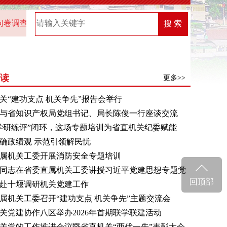
调查的通知
2025年“机关党建创新榜”优秀案例名单
20
搜 索
读
更多>>
关“建功支点 机关争先”报告会举行
与省知识产权局党组书记、局长陈俊一行座谈交流
学研练评”闭环，这场专题培训为省直机关纪委赋能
确政绩观 示范引领解民忧
委直属机关工委打造“安心一夏”全覆盖暑期照护体系
属机关工委开展消防安全专题培训
同志在省委直属机关工委讲授习近平党建思想专题党
回顶部
赴十堰调研机关党建工作
属机关工委召开“建功支点 机关争先”主题交流会
近平总书记关于机关党建的重要讲话和重要指示 研究
关党建协作八区举办2026年首期联学联建活动
入学习贯彻习近平党建思想思路举措
关党的工作推进会议暨省直机关“两优一先”表彰大会