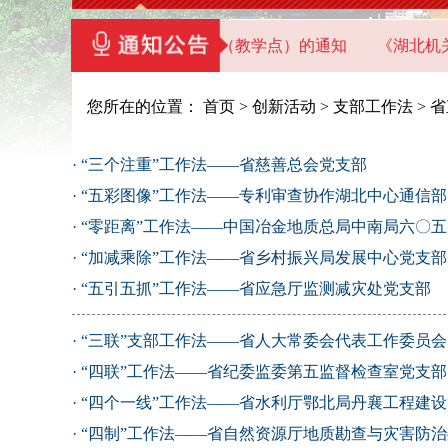
北省直机关党员干部教育基地（教学点）的通知
《湖北机关党
您所在的位置：
首页
>
创新活动
>
支部工作法
>
省
·
“三个注重”工作法——省慈善总会党支部
·
“五彩图像”工作法——专利审查协作湖北中心通信
·
“零距离”工作法——中国冶金地质总局中南局六〇
·
“加减乘除”工作法——省乡村振兴局发展中心党支部
·
“五引五抓”工作法——省应急厅监测减灾处党支部
·
“三联”支部工作法——省人大常委会代表工作委员
·
“四联”工作法——省纪委监委第五监督检查室党支部
·
“四个一线”工作法——省水利厅鄂北局丹襄工程建
·
“四制”工作法——省自然资源厅地质勘查与灾害防