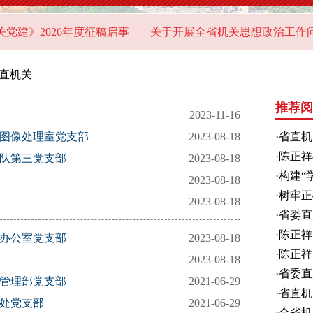
建》2026年度征稿启事
关于开展全省机关思想政治工作问卷
直机关
推荐阅
2023-11-16
部图像处理室党支部
2023-08-18
·
省直机
·
陈正祥
五队第三党支部
2023-08-18
·
构建“
2023-08-18
·
树牢正
2023-08-18
——省
·
省委直
·
陈正祥
会办公室党支部
2023-08-18
课
·
陈正祥
2023-08-18
·
省委直
设管理部党支部
2021-06-29
重温习
·
省直机
治处党支部
2021-06-29
部署深
·
全省机