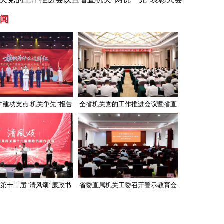
闻
“建功支点 机关争先”报告
全省机关党的工作推进会议暨省直
会举行
机关“两优一先”表彰大会召开
第十二届“清风颂”廉政书
省委直属机关工委召开警示教育会
画作品展开展