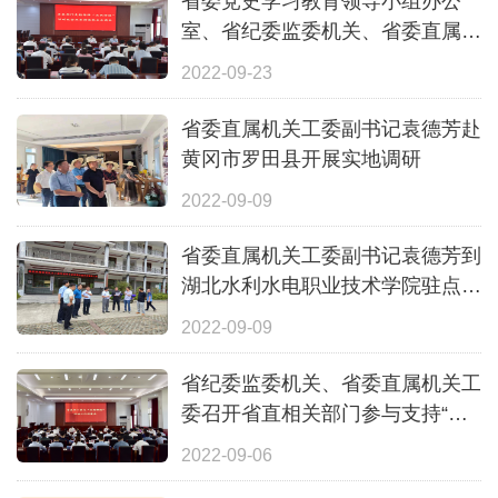
省委党史学习教育领导小组办公
室、省纪委监委机关、省委直属机
关工委召开省直部门支持保障“共
2022-09-23
同缔造”活动配套政策措施联合会
商会
省委直属机关工委副书记袁德芳赴
黄冈市罗田县开展实地调研
2022-09-09
省委直属机关工委副书记袁德芳到
湖北水利水电职业技术学院驻点村
乐家冲村开展产业发展调研
2022-09-09
省纪委监委机关、省委直属机关工
委召开省直相关部门参与支持“共
同缔造”工作部署会
2022-09-06